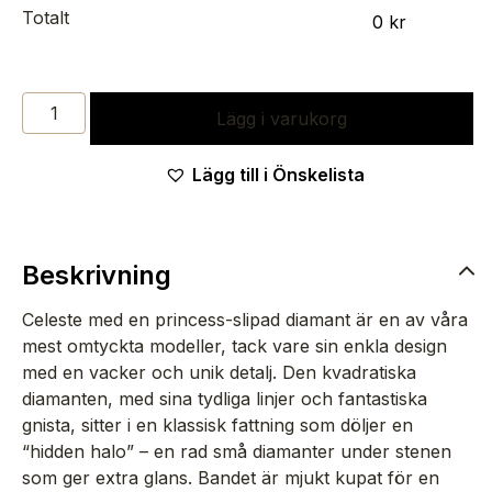
Totalt
0
kr
SOLITÄRRING
Lägg i varukorg
CELESTE
Lägg till i Önskelista
-
PRINCESS
MÄNGD
Beskrivning
Celeste med en princess-slipad diamant är en av våra
mest omtyckta modeller, tack vare sin enkla design
med en vacker och unik detalj. Den kvadratiska
diamanten, med sina tydliga linjer och fantastiska
gnista, sitter i en klassisk fattning som döljer en
“hidden halo” – en rad små diamanter under stenen
som ger extra glans. Bandet är mjukt kupat för en