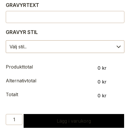
GRAVYRTEXT
GRAVYR STIL
Produkttotal
0
kr
Alternativtotal
0
kr
Totalt
0
kr
NICOLE
Lägg i varukorg
MÄNGD