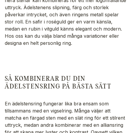
flera stenar kan kombineras för ett mer iögonfallande
uttryck. Ädelstenens slipning, färg och storlek
påverkar intrycket, och även ringens metall spelar
stor roll. En safir i roséguld ger en varm känsla,
medan en rubin i vitguld känns elegant och modern.
Hos oss kan du välja bland många variationer eller
designa en helt personlig ring.
SÅ KOMBINERAR DU DIN
ÄDELSTENSRING PÅ BÄSTA SÄTT
En ädelstensring fungerar lika bra ensam som
tillsammans med en vigselring. Många väljer att
matcha en färgad sten med en slät ring för ett stilrent
uttryck, medan andra kombinerar med en alliansring
för att skapa mer lyster och kontrast. Oavsett vilken