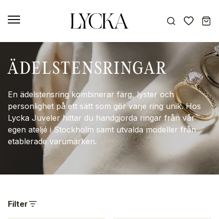
ÄDELSTENSRINGAR
En ädelstensring kombinerar färg, lyster och
personlighet på ett sätt som gör varje ring unik. Hos
Lycka Juveler hittar du handgjorda ringar från vår
egen ateljé i Stockholm samt utvalda modeller från
etablerade varumärken.
Filter