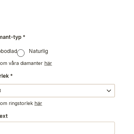
amant-typ
*
bbodlad
Naturlig
 om våra diamanter
här
rlek
*
om ringstorlek
här
ext