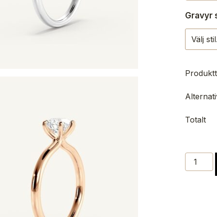
Gravyr s
Produktt
Alternati
Totalt
Solitärr
Alba
–
Briljant
mängd