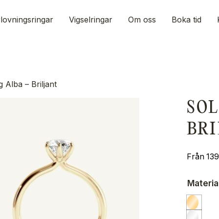
lovningsringar
Vigselringar
Om oss
Boka tid
g Alba – Briljant
SOL
BR
13
Materia