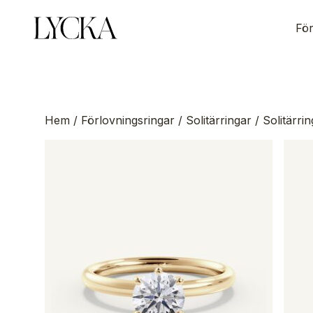
För
Hem
/
Förlovningsringar
/
Solitärringar
/ Solitärrin