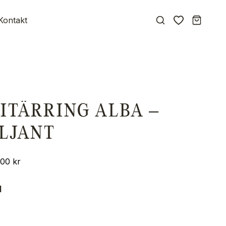
Kontakt
ITÄRRING ALBA –
ILJANT
900
kr
l