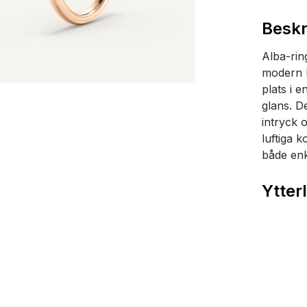
Beskr
Alba-rin
modern k
plats i 
glans. D
intryck 
luftiga k
både enk
Ytter