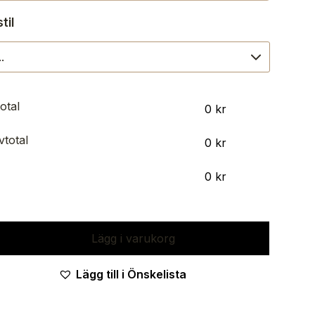
til
otal
0
kr
vtotal
0
kr
0
kr
ing
Lägg i varukorg
Lägg till i Önskelista