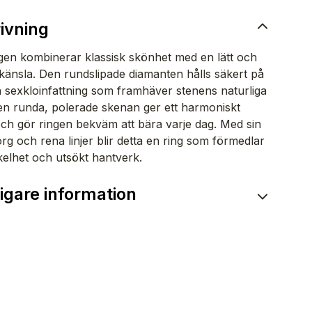
ivning
gen kombinerar klassisk skönhet med en lätt och
änsla. Den rundslipade diamanten hålls säkert på
en sexkloinfattning som framhäver stenens naturliga
en runda, polerade skenan ger ett harmoniskt
och gör ringen bekväm att bära varje dag. Med sin
org och rena linjer blir detta en ring som förmedlar
elhet och utsökt hantverk.
ligare information