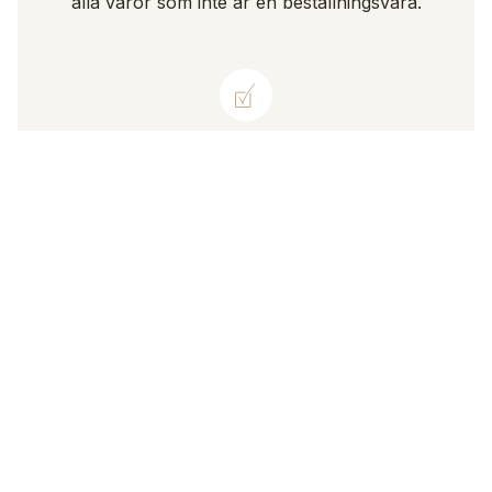
alla varor som inte är en beställningsvara.
LIVSTIDSGARANTI
Vi har en livstidsgaranti när det gäller
tillverknings- och materialfel på våra egna
ringar.
GRATIS GRAVERING
Gravering ingår utan extra kostnad