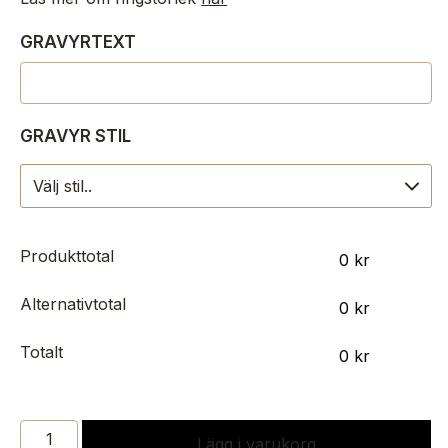
GRAVYRTEXT
GRAVYR STIL
Produkttotal
0
kr
Alternativtotal
0
kr
Totalt
0
kr
SOLITÄRRING
Lägg i varukorg