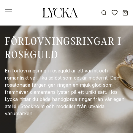
FÖRLOVNINGSRINGAR I
ROSÉGULD
En förlovningsring i roséguld är ett varmt och
romantiskt val, lika tidlöst som det är modernt. Den
rosatonade färgen ger ringen en mjuk glöd som
framhäver diamantens lyster på ett unikt sätt. Hos
Lycka hittar du både handgjorda ringar från vår egen
ateljé i Stockholm och modeller från utvalda
varumärken.